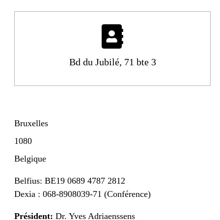
Adresse
Bd du Jubilé, 71 bte 3
Bruxelles
1080
Belgique
Autres informations
Belfius: BE19 0689 4787 2812
Dexia : 068-8908039-71 (Conférence)
Président:
Dr. Yves Adriaenssens